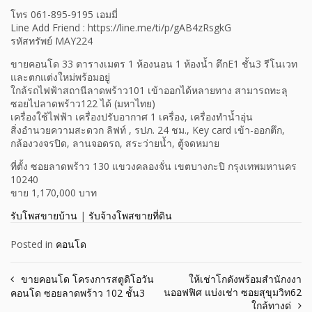
โทร 061-895-9195 เอมมี่
Line Add Friend : https://line.me/ti/p/gAB4zRsgkG
รหัสทรัพย์ MAY224
ขายคอนโด 33 ตารางเมตร 1 ห้องนอน 1 ห้องน้ำ ตึกE1 ชั้น3 รีโนเวท
และตกแต่งใหม่พร้อมอยู่
ใกล้รถไฟฟ้าสถานีลาดพร้าว101 เข้าออกได้หลายทาง สามารถทะลุ
ซอยไปลาดพร้าว122 ได้ (มหาไทย)
เครื่องใช้ไฟฟ้า เครื่องปรับอากาศ 1 เครื่อง, เครื่องทำน้ำอุ่น
สิ่งอำนวยความสะดวก ลิฟท์ , รปภ. 24 ชม., Key card เข้า-ออกตึก,
กล้องวงจรปิด, ลานจอดรถ, สระว่ายน้ำ, ตู้จดหมาย
ที่ตั้ง ซอยลาดพร้าว 130 แขวงคลองจั่น เขตบางกะปิ กรุงเทพมหานคร
10240
ขาย 1,170,000 บาท
รับโพสขายบ้าน
|
รับจ้างโพสขายที่ดิน
Posted in
คอนโด
Post
ขายคอนโด โครงการสตูดิโอวัน
ให้เช่าโกดังพร้อมสำนักงงา
นออฟฟิศ แบ่งเช่า ซอยสุขุมวิท62
คอนโด ซอยลาดพร้าว 102 ชั้น3
navigation
ใกล้ทางด่