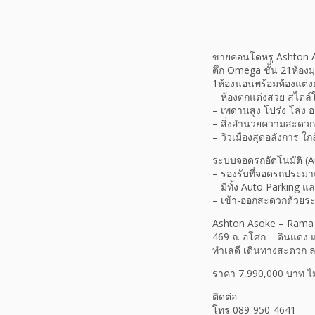
ขายคอนโดหรู Ashton A
ตึก Omega ชั้น 21ห้องมุ
1ห้องนอนพร้อมห้องแต่งตั
– ห้องตกแต่งสวย สไตล์โม
– เพดานสูง โปร่ง โล่ง อ
– สิ่งอำนวยความสะดวกระ
– วิวเมืองสุดอลังการ ใก
ระบบจอดรถอัตโนมัติ (Au
– รองรับที่จอดรถประม
– มีทั้ง Auto Parking 
– เข้า-ออกสะดวกด้วยร
Ashton Asoke – Rama
469 ถ. อโศก – ดินแดง
ทำเลดี เดินทางสะดวก ลงท
ราคา 7,990,000 บาท ไม
ติดต่อ
โทร 089-950-4641