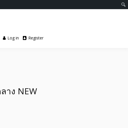
Log in
Register
จกลาง NEW