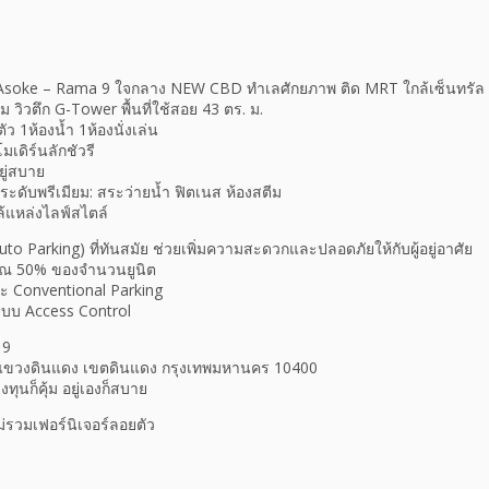
soke – Rama 9 ใจกลาง NEW CBD ทำเลศักยภาพ ติด MRT ใกล้เซ็นทรัล พร
ม วิวตึก G-Tower พื้นที่ใช้สอย 43 ตร. ม.
ว 1ห้องน้ำ 1ห้องนั่งเล่น
เดิร์นลักชัวรี
ยู่สบาย
ดับพรีเมียม: สระว่ายน้ำ ฟิตเนส ห้องสตีม
ล้แหล่งไลฟ์สไตล์
to Parking) ที่ทันสมัย ช่วยเพิ่มความสะดวกและปลอดภัยให้กับผู้อยู่อาศัย
าณ 50% ของจำนวนยูนิต
และ Conventional Parking
ะบบ Access Control
 9
 แขวงดินแดง เขตดินแดง กรุงเทพมหานคร 10400
ุนก็คุ้ม อยู่เองก็สบาย
่รวมเฟอร์นิเจอร์ลอยตัว