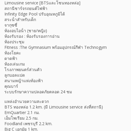
Limousine service [BTSและโซนทองหล่อ]
สถานีชาร์จรถยนต์ไฟฟ้า
Infinity Edge Pool ปรับอุณหภูมิได้
สระน้ําสําหรับเด็ก
จากุซซี่
ห้องอบไอน้ํา (ชาย/หญิง)
ห้องรับรอง : ห้องรับรองการอ่าน
ห้องประชุม
Fitness :The Gymnasium พร้อมอุปกรณ์กีฬา Technogym
ห้องโยคะ
ดาดฟ้า
ห้องเล่นเกม
โรงภาพยนตร์ส่วนตัว
ลูกบอลแปด
สนามหญ้าแห่งท้องฟ้า
คุณบาร์
ระบบรักษาความปลอดภัยตลอด 24 ชม
แหล่งอำนวยความสะดวก
BTS ทองหล่อ 1.2 km. (มี Limousine service ส่งที่สถานี)
EmQuartier 2.1 กม.
เอ็มโพเรียม 2.5 กม.
Foodland เพชรบุรี 2.2 km.
Big C เอกมัย 1 km.