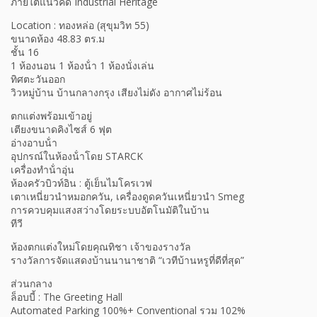
ภายใต้แนวคิด Industrial Heritage
Location : ทองหล่อ (สุขุมวิท 55)
ขนาดห้อง 48.83 ตร.ม
ชั้น 16
1 ห้องนอน 1 ห้องน้ํา 1 ห้องนั่งเล่น
ทิศตะวันออก
วิวหมู่บ้าน บ้านกลางกรุง เสียงไม่ดัง อากาศไม่ร้อน
ตกแต่งพร้อมเข้าอยู่
เตียงขนาดคิงไซส์ 6 ฟุต
อ่างอาบน้ํา
อุปกรณ์ในห้องน้ําโดย STARCK
เครื่องทําน้ําอุ่น
ห้องครัวบิวท์อิน : ตู้เย็นไมโครเวฟ
เตาเหนี่ยวนําหมอกควัน, เครื่องดูดควันเหนี่ยวนํา Smeg
การควบคุมแสงสว่างโดยระบบอัตโนมัติในบ้าน
ทีวี
ห้องตกแต่งใหม่โดยคุณทิชา เจ้าของรางวัล
รางวัลการจัดแสดงบ้านนานาชาติ “เวทีบ้านหรูที่ดีที่สุด”
ส่วนกลาง
ล็อบบี้ : The Greeting Hall
Automated Parking 100%+ Conventional รวม 102%