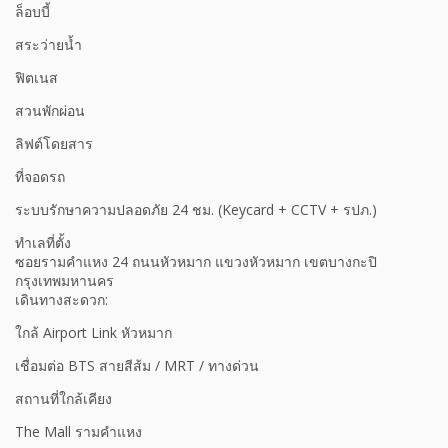
ล็อบบี้
สระว่ายน้ำ
ฟิตเนส
สวนพักผ่อน
ลิฟต์โดยสาร
ที่จอดรถ
ระบบรักษาความปลอดภัย 24 ชม. (Keycard + CCTV + รปภ.)
ทำเลที่ตั้ง
ซอยรามคำแหง 24 ถนนหัวหมาก แขวงหัวหมาก เขตบางกะปิ
กรุงเทพมหานคร
เดินทางสะดวก:
ใกล้ Airport Link หัวหมาก
เชื่อมต่อ BTS สายสีส้ม / MRT / ทางด่วน
สถานที่ใกล้เคียง
The Mall รามคำแหง