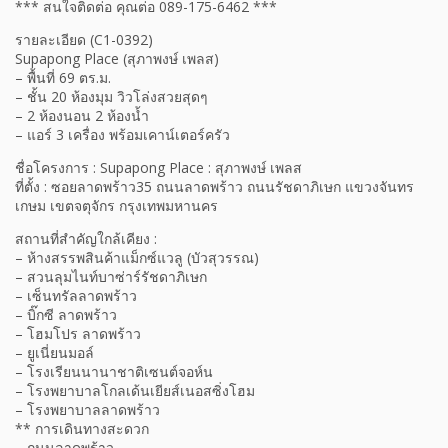
*** สนใจติดต่อ คุณต่อ 089-175-6462 ***
รายละเอียด (C1-0392)
Supapong Place (สุภาพงษ์ เพลส)
– พื้นที่ 69 ตร.ม.
– ชั้น 20 ห้องมุม วิวโล่งสวยสุดๆ
– 2 ห้องนอน 2 ห้องน้ำ
– แอร์ 3 เครื่อง พร้อมเคาน์เตอร์ครัว
ชื่อโครงการ : Supapong Place : สุภาพงษ์ เพลส
ที่ตั้ง : ซอยลาดพร้าว35 ถนนลาดพร้าว ถนนรัชดาภิเษก แขวงจันทร
เกษม เขตจตุจักร กรุงเทพมหานคร
สถานที่สำคัญใกล้เคียง :
– ห้างสรรพสินค้าแม็กซ์แวลู (บัวสุวรรณ)
– สวนลุมไนท์บาซ่าร์รัชดาภิเษก
– เซ็นทรัลลาดพร้าว
– บิ๊กซี ลาดพร้าว
– โฮมโปร ลาดพร้าว
– ยูเนี่ยนมอล์
– โรงเรียนนานาชาติเซนต์จอห์น
– โรงพยาบาลโกลเด้นเยียส์เนอสซิ่งโฮม
– โรงพยาบาลลาดพร้าว
** การเดินทางสะดวก
– ถนนลาดพร้าว