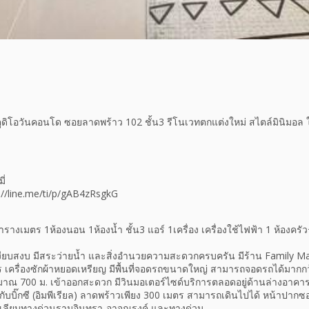
โอวันคอนโด ซอยลาดพร้าว 102 ชั้น3 รีโนเวทตกแต่งใหม่ สไตล์มินิมอล 
ี่
s://line.me/ti/p/gAB4zRsgkG
เมตร 1ห้องนอน 1ห้องน้ำ ชั้น3 แอร์ 1เครื่อง เครื่องใช้ไฟฟ้า 1 ห้องครัว+
งียบสงบ มีสระว่ายน้ำ และสิ่งอำนวยความสะดวกครบครัน มีร้าน Family M
 เครื่องซักผ้าหยอดเหรียญ มีพื้นที่จอดรถขนาดใหญ่ สามารถจอดรถได้มากกว
มาณ 700 ม. เข้าออกสะดวก มีวินมอเตอร์ไซด์บริการตลอดอยู่ด้านล่างอา
ื้องกับบิ๊กซี (อิมพีเรียล) ลาดพร้าวเพียง 300 เมตร สามารถเดินไปได้ หน้าปาก
ล้เลียบทางด่วนรามอินทรา-อาจณรงค์ และทางด่วน