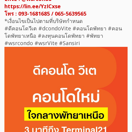
https://lin.ee/YzICxse
โทร : 093-1681685 / 065-5639565
*เงื่อนไขเป็นไปตามที่บริษัทกำหนด
#ดีคอนโดวีเต #dcondoVite #คอนโดพัทยา #คอน
โดพัทยาเหนือ #ลงทุนคอนโดพัทยา #พัทยา
#wsrcondo #wsrVite #Sansiri