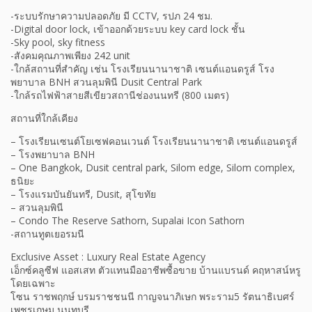
-ระบบรักษาความปลอดภัย มี CCTV, รปภ 24 ชม.
-Digital door lock, เข้าออกด้วยระบบ key card lock ชั้น
-Sky pool, sky fitness
-สังคมคุณภาพเพียง 242 unit
-ใกล้สถานที่สำคัญ เช่น โรงเรียนนานาชาติ เซนต์แอนดรูส์ โรง
พยาบาล BNH สวนลุมพินี Dusit Central Park
-ใกล้รถไฟฟ้าสายสีเขียวสถานีช่องนนทรี (800 เมตร)
สถานที่ใกล้เคียง
– โรงเรียนเซนต์โยเซฟคอนเวนต์ โรงเรียนนานาชาติ เซนต์แอนดรูส์
– โรงพยาบาล BNH
– One Bangkok, Dusit central park, Silom edge, Silom complex,
ธนิยะ
– โรงแรมบันยันทรี, Dusit, สุโขทัย
– สวนลุมพินี
– Condo The Reserve Sathorn, Supalai Icon Sathorn
-สถานทูตเยอรมนี
Exclusive Asset : Luxury Real Estate Agency
เอ็กซ์คลูซีฟ แอสเสท ตัวแทนมืออาชีพซื้อขาย บ้านแบรนด์ คฤหาสน์หรู
โดยเฉพาะ
โซน ราชพฤกษ์ บรมราชชนนี กาญจนาภิเษก พระราม5 รัตนาธิเบศร์
เพชรเกษม นนทบุรี