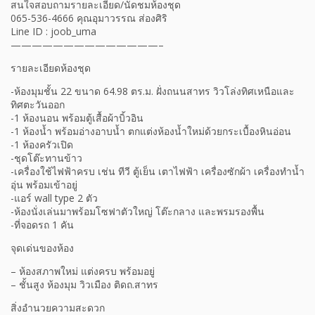
สนใจสอบถามรายละเอียด/นัดชมห้องชุด
065-536-4666 คุณอุมาวรรณ ส่องศิริ
Line ID : joob_uma
——————————————–
รายละเอียดห้องชุด
-ห้องมุมชั้น 22 ขนาด 64.98 ตร.ม. ฝั่งถนนสาทร วิวโล่งทิศเหนือและ
ทิศตะวันออก
-1 ห้องนอน พร้อมตู้เสื้อผ้าบิ้วอิน
-1 ห้องน้ำ พร้อมอ่างอาบน้ำ ตกแต่งห้องน้ำใหม่ด้วยกระเบื้องหินอ่อน
-1 ห้องครัวเปิด
-ชุดโต๊ะทานข้าว
-เครื่องใช้ไฟฟ้าครบ เช่น ทีวี ตู้เย็น เตาไฟฟ้า เครื่องซักผ้า เครื่องทำน้ำ
อุ่น พร้อมเข้าอยู่
-แอร์ wall type 2 ตัว
-ห้องนั่งเล่นมาพร้อมโซฟาตัวใหญ่ โต๊ะกลาง และพรมรองพื้น
-ที่จอดรถ 1 คัน
จุดเด่นของห้อง
– ห้องสภาพใหม่ แต่งครบ พร้อมอยู่
– ชั้นสูง ห้องมุม วิวเมือง ติดถ.สาทร
สิ่งอำนวยความสะดวก