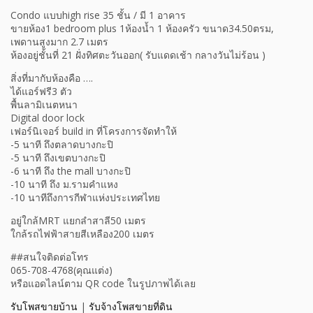
Condo แบบhigh rise 35 ชั้น / มี 1 อาคาร
ขายห้อง1 bedroom plus 1ห้องน้ำ 1 ห้องครัว ขนาด34.50ตรม,
เพดานสูงมาก 2.7 เมตร
ห้องอยู่ชั้นที่ 21 ฝั่งทิศตะวันออก( รับแดดเช้า กลางวันไม่ร้อน )
สิ่งที่มากับห้องคือ ….
ได้แอร์ฟรี3 ตัว
พื้นลามิเนตหนา
Digital door lock
เฟอร์นิเจอร์ build in ที่โครงการจัดทำให้
-5 นาที ถึงตลาดบางกะปิ
-5 นาที ถึงเขตบางกะปิ
-6 นาที ถึง the mall บางกะปิ
-10 นาที ถึง ม.รามคำแหง
-10 นาทีถึงการกีฬาแห่งประเทศไทย
อยู่ใกล้MRT แยกลำสาลี50 เมตร
ใกล้รถไฟฟ้าสายสีเหลือง200 เมตร
##สนใจติดต่อโทร
065-708-4768(คุณแต่ง)
หรือแอดไลน์ตาม QR code ในรูปภาพได้เลย
รับโพสขายบ้าน
|
รับจ้างโพสขายที่ดิน