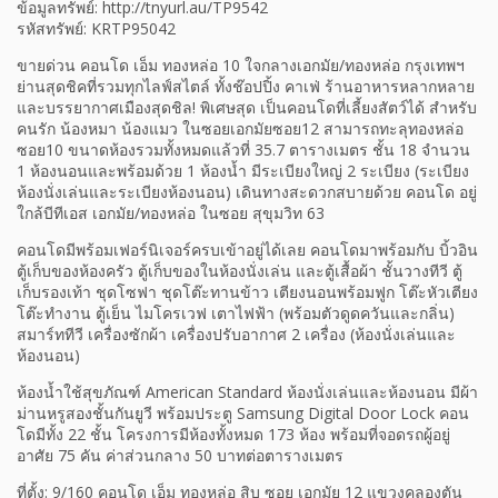
ข้อมูลทรัพย์: http://tnyurl.au/TP9542
รหัสทรัพย์: KRTP95042
ขายด่วน คอนโด เอ็ม ทองหล่อ 10 ใจกลางเอกมัย/ทองหล่อ กรุงเทพฯ
ย่านสุดชิคที่รวมทุกไลฟ์สไตล์ ทั้งช๊อปปิ้ง คาเฟ่ ร้านอาหารหลากหลาย
และบรรยากาศเมืองสุดชิล! พิเศษสุด เป็นคอนโดที่เลี้ยงสัตว์ได้ สำหรับ
คนรัก น้องหมา น้องแมว ในซอยเอกมัยซอย12 สามารถทะลุทองหล่อ
ซอย10 ขนาดห้องรวมทั้งหมดแล้วที่ 35.7 ตารางเมตร ชั้น 18 จำนวน
1 ห้องนอนและพร้อมด้วย 1 ห้องน้ำ มีระเบียงใหญ่ 2 ระเบียง (ระเบียง
ห้องนั่งเล่นและระเบียงห้องนอน) เดินทางสะดวกสบายด้วย คอนโด อยู่
ใกล้บีทีเอส เอกมัย/ทองหล่อ ในซอย สุขุมวิท 63
คอนโดมีพร้อมเฟอร์นิเจอร์ครบเข้าอยู่ได้เลย คอนโดมาพร้อมกับ บิ้วอิน
ตู้เก็บของห้องครัว ตู้เก็บของในห้องนั่งเล่น และตู้เสื้อผ้า ชั้นวางทีวี ตู้
เก็บรองเท้า ชุดโซฟา ชุดโต๊ะทานข้าว เตียงนอนพร้อมฟูก โต๊ะหัวเตียง
โต๊ะทำงาน ตู้เย็น ไมโครเวฟ เตาไฟฟ้า (พร้อมตัวดูดควันและกลิ่น)
สมาร์ททีวี เครื่องซักผ้า เครื่องปรับอากาศ 2 เครื่อง (ห้องนั่งเล่นและ
ห้องนอน)
ห้องน้ำใช้สุขภัณฑ์ American Standard ห้องนั่งเล่นและห้องนอน มีผ้า
ม่านหรูสองชั้นกันยูวี พร้อมประตู Samsung Digital Door Lock คอน
โดมีทั้ง 22 ชั้น โครงการมีห้องทั้งหมด 173 ห้อง พร้อมที่จอดรถผู้อยู่
อาศัย 75 คัน ค่าส่วนกลาง 50 บาทต่อตารางเมตร
ที่ตั้ง: 9/160 คอนโด เอ็ม ทองหล่อ สิบ ซอย เอกมัย 12 แขวงคลองตัน