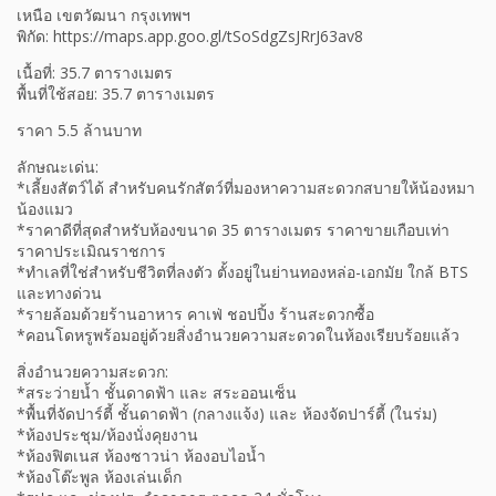
เหนือ เขตวัฒนา กรุงเทพฯ
พิกัด: https://maps.app.goo.gl/tSoSdgZsJRrJ63av8
เนื้อที่: 35.7 ตารางเมตร
พื้นที่ใช้สอย: 35.7 ตารางเมตร
ราคา 5.5 ล้านบาท
ลักษณะเด่น:
*เลี้ยงสัตว์ได้ สำหรับคนรักสัตว์ที่มองหาความสะดวกสบายให้น้องหมา
น้องแมว
*ราคาดีที่สุดสำหรับห้องขนาด 35 ตารางเมตร ราคาขายเกือบเท่า
ราคาประเมิณราชการ
*ทำเลที่ใช่สำหรับชีวิตที่ลงตัว ตั้งอยู่ในย่านทองหล่อ-เอกมัย ใกล้ BTS
และทางด่วน
*รายล้อมด้วยร้านอาหาร คาเฟ่ ชอปปิ้ง ร้านสะดวกซื้อ
*คอนโดหรูพร้อมอยู่ด้วยสิ่งอำนวยความสะดวดในห้องเรียบร้อยแล้ว
สิ่งอำนวยความสะดวก:
*สระว่ายน้ำ ชั้นดาดฟ้า และ สระออนเซ็น
*พื้นที่จัดปาร์ตี้ ชั้นดาดฟ้า (กลางแจ้ง) และ ห้องจัดปาร์ตี้ (ในร่ม)
*ห้องประชุม/ห้องนั่งคุยงาน
*ห้องฟิตเนส ห้องซาวน่า ห้องอบไอน้ำ
*ห้องโต๊ะพูล ห้องเล่นเด็ก