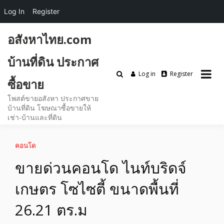
Log In
Register
Skip
อสังหาไทย.com
to
content
บ้านที่ดิน ประกาศ
Log in
Register
ซื้อขาย
โพสต์ขายอสังหา ประกาศขาย
บ้านที่ดิน โฆษณาซื้อขายให้
เช่า-บ้านและที่ดิน
คอนโด
ขายด่วนคอนโด ไนท์​บริดจ์​
เกษตร​ โซไซตี้​ ขนาดพื้นที่
26.21 ตร.ม