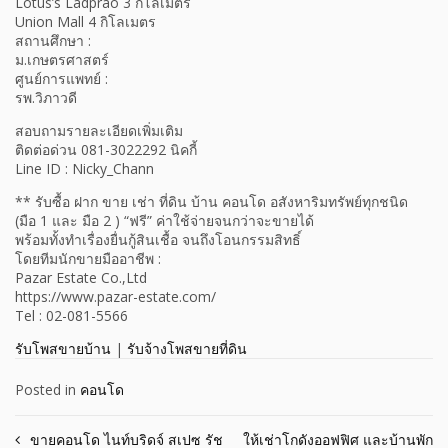
Lotus’s Ladprao 3 กิโลเมตร
Union Mall 4 กิโลเมตร
สถานศึกษา :
ม.เกษตรศาสตร์
ศูนย์การแพทย์ :
รพ.วิภาวดี
สอบถามรายละเอียดเพิ่มเติม
ติดต่อด่วน 081-3022292 นิคกี้
Line ID : Nicky_Chann
** รับซื้อ ฝาก ขาย เช่า ที่ดิน บ้าน คอนโด อสังหาริมทรัพย์ทุกชนิด
(มือ 1 และ มือ 2 ) “ฟรี” ค่าใช้จ่ายจนกว่าจะขายได้
พร้อมทั้งทำเรื่องยื่นกู้สินเชื้อ จนถึงโอนกรรมสิทธิ์
โดยทีมนักขายมืออาชีพ :
Pazar Estate Co.,Ltd
https://www.pazar-estate.com/
Tel : 02-081-5566
รับโพสขายบ้าน
|
รับจ้างโพสขายที่ดิน
Posted in
คอนโด
Post
ขายคอนโด ไนท์บริดจ์ สเปซ รัช
ให้เช่าโกดังออฟฟิศ และบ้านพัก