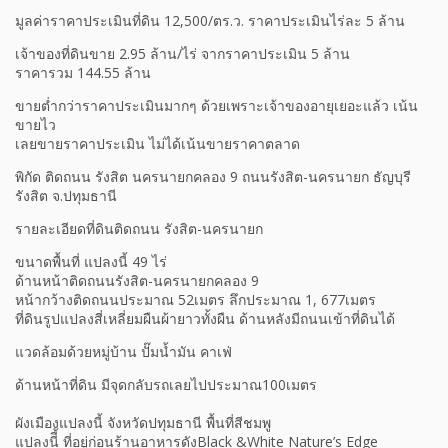
มูลค่าราคาประเมินที่ดิน​ 12,500/ตร.ว. ราคาประเมินไร่ละ 5 ล้าน
เจ้าของที่ดินขาย 2.95 ล้าน/ไร่ จากราคาประเมิน 5 ล้าน
ราคารวม 144.55 ล้าน
ขายต่ำกว่าราคาประเมินมากๆ ด้วยเพราะเจ้าของอายุเยอะแล้ว เน้น
ขายไว
เลยขายราคาประเมิน ไม่ได้เน้นขายราคาตลาด
พิกัด ติดถนน รังสิต นครนายกคลอง 9 ถนนรังสิต-นครนายก ธัญบุรี
รังสิต จ.ปทุมธานี
รายละเอียดที่ดินติดถนน รังสิต-นครนายก
ขนาดพื้นที่ แปลงนี้ 49 ไร่
ด้านหน้าติดถนนรังสิต-นครนายกคลอง 9​
หน้ากว้างติดถนนประมาณ​ 52เมตร​ ลึกประมาณ ​1, 677เมตร
ที่ดิน​รูปแปลงสี่เหลี่ยมผืนผ้ายาวทั้งผืน ด้านหลังมีถนนเข้าที่ดินได้
แวดล้อมด้วยหมู่บ้าน ปั๊มน้ำมัน คาเฟ่
ด้านหน้าที่ดิน​ มีจุดกลับรถเลยไปประมาณ100เมตร
ผังเมืองแปลงนี้ จังหวัดปทุมธานี พื้นที่สีชมพู
แปลงนีี้ ที่อยู่ก่อนร้านอาหารดังBlack &​White Nature’s Edge