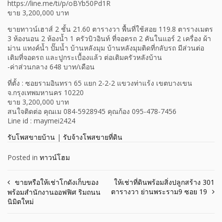
https://line.me/ti/p/oBYb50Pd1R
ขาย 3,200,000 บาท
ขายทาวน์เฮาส์ 2 ชั้น 21.60 ตารางวา พื้นที่ใช้สอย 119.8 ตารางเมตร
3 ห้องนอน 2 ห้องน้ำ 1 ครัวบิวอินท์ ที่จอดรถ 2 คันในแอร์ 2 เครื่อง ผ้า
ม่าน แทงค์น้ำ ปั๊มน้ำ บ้านหลังมุม บ้านหลังมุมติดที่กลับรถ มีส่วนต่อ
เติมที่จอดรถ และปูกระเบื้องแล้ว ต่อเติมครัวหลังบ้าน
-ค่าส่วนกลาง 648 บาท/เดือน
ที่ตั้ง : ซอยรามอินทรา 65 แยก 2-2-2 แขวงท่าแร้ง เขตบางเขน
จ.กรุงเทพมหานคร 10220
ขาย 3,200,000 บาท
สนใจติดต่อ คุณเม 084-5928945 คุณก้อง 095-478-7456
Line id : maymei2424
รับโพสขายบ้าน
|
รับจ้างโพสขายที่ดิน
Posted in
ทาวน์โฮม
Post
ขายหรือให้เช่าโกดังเก็บของ
ให้เช่าที่ดินพร้อมสิ่งปลูกสร้าง 301
ตารางวา ย่านพระราม9 ซอย 19
พร้อมสำนักงานออฟฟิศ ริมถนน
navigation
นิมิตใหม่