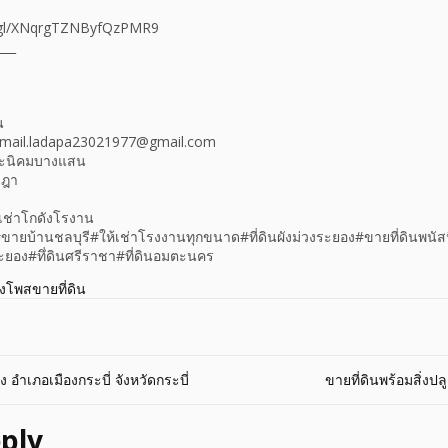
o.gl/XNqrgTZNByfQzPMR9
___
น
 Email.ladapa23021977@gmail.com​
มตะนิคมบางแสน
ลฎา
เช่าโกดังโรงาน
ายบ้านชลบุรี​#ให้เช่าโรงงานทุกขนาด​#ที่ดินผังม่วงระยอง​#ขายที่ดินพนัส
ะยอง​#ทึ่ดินศรีราชา​#ที่ดินอมตะนคร
างโพสขายที่ดิน
 อำเภอเมืองกระบี่ จังหวัดกระบี่
ขายที่ดินพร้อมสิ่งป
ply