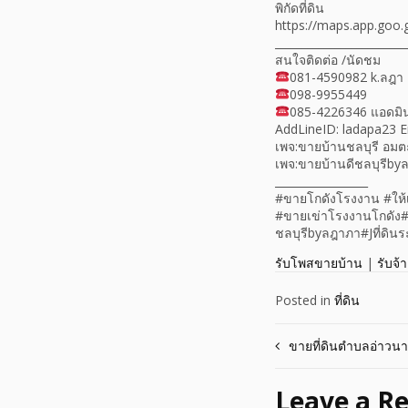
พิกัดที่ดิน
https://maps.app.go
________________________
สนใจติดต่อ /นัดชม
081-4590982​ k.ลฎา
​098-9955449​
085-4226346 แอดมิ
AddLine​ID​: ladapa23
เพจ:ขายบ้าน​ชลบุรี​ อ
เพจ:ขายบ้านดี​ชลบุรีby
_________________
#ขายโกดังโรงงาน #ให้
#ขายเข่าโรงงานโกดัง​#ข
ชลบุรีbyลฎาภา​#Jที่ดินร
รับโพสขายบ้าน
|
รับจ้
Posted in
ที่ดิน
Post
ขายที่ดินตำบลอ่าวนาง
navigation
Leave a Re