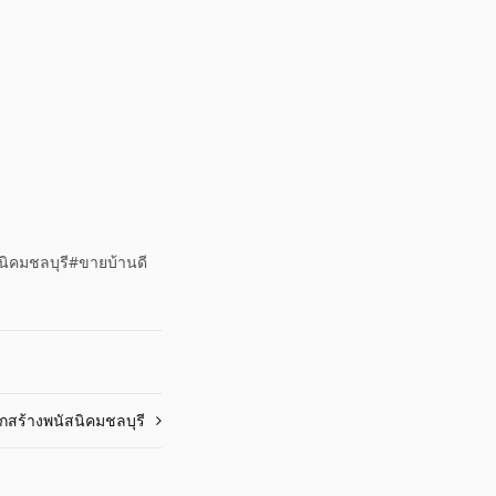
นิคมชลบุรี​#ขายบ้านดี
ลูกสร้างพนัสนิคมชลบุรี