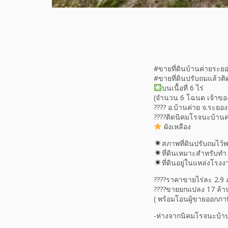
#ขายที่ดินบ้านค่ายระย
#ขายที่ดินปรับถมแล้วต
บนเนื้อที่​ 6​ ไร่
(จำนวน​ 6​ โฉนด​ เจ้าของ​
????​ อ.บ้านค่าย จ.ระยอง
????ติดนิคมโรจนะบ้าน
ผังเหลือง
สภาพ​ที่ดินปรับถมไว้พ
ที่ดินเหมาะสำหรับทำ​
ที่ดินอยู่ในแหล่งโร
????​ราคาขาย​ไร่ละ 2.9​ 
????ขายยกแปลง​ 17​ ล้
( พร้อมโอนผู้ขายออกภาษี
-ห่างจากนิคมโรจนะ​บ้านค