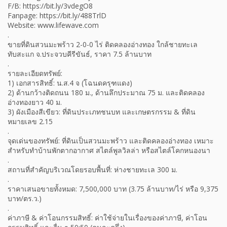
F/B: https://bit.ly/3vdegO8
Fanpage: https://bit.ly/488TrlD
Website: www.lifewave.com
.
ขายที่ดินสวนมะพร้าว 2-0-0 ไร่ ติดคลองอ่างทอง ใกล้ชายทะเล
ทับสะแก จ.ประจวบคีรีขันธ์, ราคา 7.5 ล้านบาท
.
รายละเอียดทรัพย์:
1) เอกสารสิทธิ์: น.ส.4 จ (โฉนดครุฑแดง)
2) ด้านกว้างติดถนน 180 ม., ด้านลึกประมาณ 75 ม. และติดคลอง
อ่างทองยาว 40 ม.
3) ผังเมืองสีเขียว: ที่ดินประเภทชนบท และเกษตรกรรม & ที่ดิน
หมายเลข 2.15
.
จุดเด่นของทรัพย์: ที่ดินเป็นสวนมะพร้าว และติดคลองอ่างทอง เหมาะ
สำหรับทำบ้านพักตากอากาศ สไตล์พูลวิลล่า หรือสไตล์โคกหนองนา
.
สถานที่สำคัญบริเวณโดยรอบพื้นที่: ห่างชายทะเล 300 ม.
.
ราคาเสนอขายทั้งหมด: 7,500,000 บาท (3.75 ล้านบาท/ไร่ หรือ 9,375
บาท/ตร.ว.)
.
ค่าภาษี & ค่าโอนกรรมสิทธิ์: ค่าใช้จ่ายในเรื่องของค่าภาษี, ค่าโอน