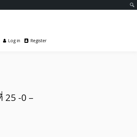
Log in
Register
่ 25 -0 –