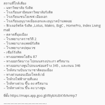
สถานที่ใกล้เคียง
– มหาวิทยาลัย รังสิต
– โรงเรียนสาธิตมหาวิทยาลัยรังสิต
– โรงเรียนเซนโยเซฟ เมืองเอก
– โรงเรียนอนุบาลเมืองเอกและอนุบาลบ้านพลอย
– ฟิวเจอร์พ่ร์ค รังสิต ,Lotus, Makro, BigC , HomePro, Index Living
mall
– ตลาดสี่มุมเมือง
– โรงพยาบาลราชวิถี 2
– โรงพยาบาลแพทย์รังสิต
– โรงพยาบาลปทุมเวช
– เซียร์รังสิต
– ทางออกพหลโยธิน 87
– ทางออกวัดนาวง ไปถนนสรงประภา ศรีสมาน
– ทางออกบางพูนไปถนนซ่อมสร้าง 345 , และถนน 346
– ใกล้สนามบินนานาชาติดอนเมือง
– ทางด่วนดอนเมืองโทลล์เวย์
– ใกล้รถไฟฟ้าสายสีแดง
– ใกล้ทางด่วน ขึ้น-ลง ศรีสมาน
– ใกล้ทางด่วน ขึ้น-ลง บางพูน
ที่ตั้ง https://maps.app.goo.gl/if6ybXsBKYb9vHrp7
————————————-