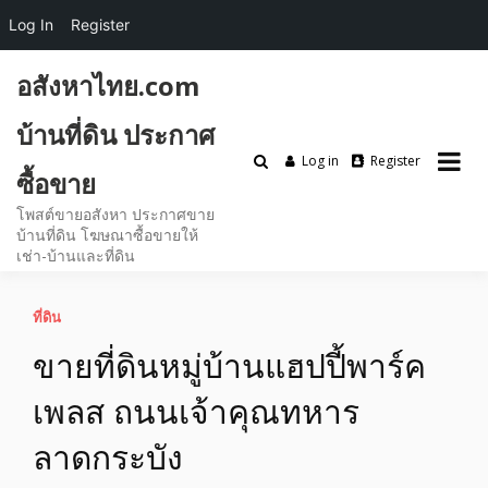
Log In
Register
Skip
อสังหาไทย.com
to
content
บ้านที่ดิน ประกาศ
Log in
Register
ซื้อขาย
โพสต์ขายอสังหา ประกาศขาย
บ้านที่ดิน โฆษณาซื้อขายให้
เช่า-บ้านและที่ดิน
ที่ดิน
ขายที่ดินหมู่บ้านแฮปปี้พาร์ค
เพลส ถนนเจ้าคุณทหาร
ลาดกระบัง