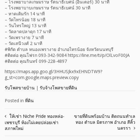
– โรงพยาบาลเกษมราษ รัตนาธิเบศน์ (อินเตอร์) 30 นาที
– โรงพยาบาบเกษมราษ รัตนาธิเบศน์ 30 นาที
– หาดเติมรัก 14 นาที
– วัดไทรน้อย 18 นาที
– วันไทรใหญ่ 13 นาที
– วัดลาดปลาดุก 17 นาที
– วัดเพรางาย 7 นาที
– วัดเสนีวงศ์ 2 นาที
#พิกัด ตำบล หนองเพรางาย อำเภอไทรน้อย จังหวัดนนทบุรี
#ติดต่อ คุณโฟรก 093-342-9084 https://line.me/ti/p/OlLvoF00JA
#ติดต่อ คุณรินทร์ 099-228-4897
https://maps.app.goo.gl/3HHUSJkx9xEHNDTW9?
g_st=com.google.maps.preview.copy
รับโพสขายบ้าน
|
รับจ้างโพสขายที่ดิน
Posted in
ที่ดิน
Post
ให้เช่า Niche Pride ทองหล่อ-
ขายที่ดินพร้อมบ้าน ติดถนนทำเล
ทอง ตำบล มิตรภาพ อำเภอ สีคิ้ว
เพชรบุรี ห้องไม่เคยปล่อยเช่า
navigation
นครรา
สภาพใหม่