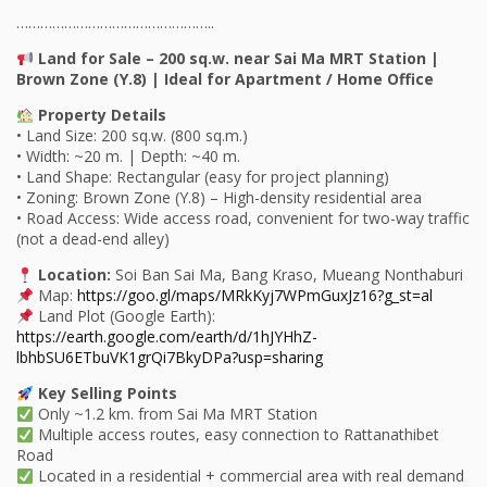
…………………………………………..
Land for Sale – 200 sq.w. near Sai Ma MRT Station |
Brown Zone (Y.8) | Ideal for Apartment / Home Office
Property Details
• Land Size: 200 sq.w. (800 sq.m.)
• Width: ~20 m. | Depth: ~40 m.
• Land Shape: Rectangular (easy for project planning)
• Zoning: Brown Zone (Y.8) – High-density residential area
• Road Access: Wide access road, convenient for two-way traffic
(not a dead-end alley)
Location:
Soi Ban Sai Ma, Bang Kraso, Mueang Nonthaburi
Map:
https://goo.gl/maps/MRkKyj7WPmGuxJz16?g_st=al
Land Plot (Google Earth):
https://earth.google.com/earth/d/1hJYHhZ-
lbhbSU6ETbuVK1grQi7BkyDPa?usp=sharing
Key Selling Points
Only ~1.2 km. from Sai Ma MRT Station
Multiple access routes, easy connection to Rattanathibet
Road
Located in a residential + commercial area with real demand