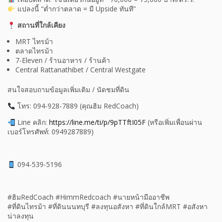
แปลงนี้ “ต่ำกว่าตลาด = มี Upside ทันที”
สถานที่ใกล้เคียง
MRT ไทรม้า
ตลาดไทรม้า
7-Eleven / ร้านอาหาร / ร้านค้า
Central Rattanathibet / Central Westgate
สนใจสอบถามข้อมูลเพิ่มเติม / นัดชมที่ดิน
โทร: 094-928-7889 (คุณฮิม RedCoach)
Line คลิก:
https://line.me/ti/p/9pTTftI05F
(หรือเพิ่มเพื่อนผ่าน
เบอร์โทรศัพท์: 0949287889)
094-539-5196
#ฮิมRedCoach #HimmRedcoach #นายหน้ามืออาชีพ
#ที่ดินไทรม้า #ที่ดินนนทบุรี #ลงทุนอสังหา #ที่ดินใกล้MRT #อสังหา
น่าลงทุน