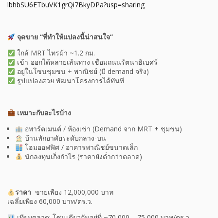
lbhbSU6ETbuVK1grQi7BkyDPa?usp=sharing
จุดขาย “ที่ทำให้แปลงนี้น่าสนใจ”
ใกล้ MRT ไทรม้า ~1.2 กม.
เข้า-ออกได้หลายเส้นทาง เชื่อมถนนรัตนาธิเบศร์
อยู่ในโซนชุมชน + พาณิชย์ (มี demand จริง)
รูปแปลงสวย พัฒนาโครงการได้ทันที
เหมาะกับอะไรบ้าง
อพาร์ตเมนต์ / ห้องเช่า (Demand จาก MRT + ชุมชน)
บ้านพักอาศัยระดับกลาง-บน
โฮมออฟฟิศ / อาคารพาณิชย์ขนาดเล็ก
นักลงทุนเก็งกำไร (ราคายังต่ำกว่าตลาด)
ราคา
ขายเพียง 12,000,000 บาท
เฉลี่ยเพียง 60,000 บาท/ตร.ว.
เทียบตลาด: โซนเดียวกันอยู่ที่ ~70,000 – 75,000 บาท/ตร.ว.