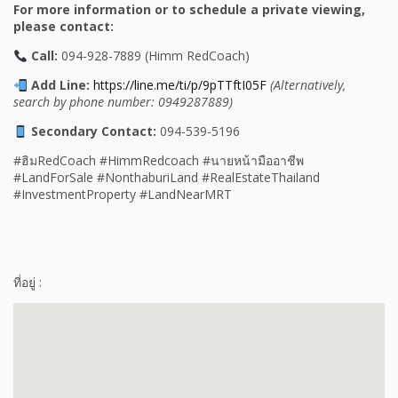
For more information or to schedule a private viewing,
please contact:
Call:
094-928-7889 (Himm RedCoach)
Add Line:
https://line.me/ti/p/9pTTftI05F
(Alternatively,
search by phone number: 0949287889)
Secondary Contact:
094-539-5196
#ฮิมRedCoach #HimmRedcoach #นายหน้ามืออาชีพ
#LandForSale #NonthaburiLand #RealEstateThailand
#InvestmentProperty #LandNearMRT
ที่อยู่ :