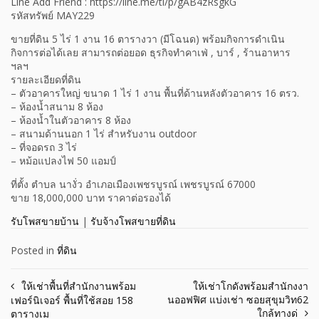
Line Add Friend : https://line.me/ti/p/gAB4zRsgkG
รหัสทรัพย์ MAY229
ขายที่ดิน 5 ไร่ 1 งาน 16 ตารางวา (มีโฉนด) พร้อมกิจการดำเนิน
กิจการต่อได้เลย สามารถต่อยอด ธุรกิจทำคาเฟ่ , บาร์ , ร้านอาหาร
ฯลฯ
รายละเอียดที่ดิน
– ตัวอาคารใหญ่ ขนาด 1 ไร่ 1 งาน พื้นที่ด้านหลังตัวอาคาร 16 ตรว.
– ห้องน้ำสนาม 8 ห้อง
– ห้องน้ำในตัวอาคาร 8 ห้อง
– สนามด้านนอก 1 ไร่ สำหรับงาน outdoor
– ที่จอดรถ 3 ไร่
– หม้อแปลงไฟ 50 แอมป์
ที่ตั้ง ตำบล นางั่ว อำเภอเมืองเพชรบูรณ์ เพชรบูรณ์ 67000
ขาย 18,000,000 บาท ราคาต่อรองได้
รับโพสขายบ้าน
|
รับจ้างโพสขายที่ดิน
Posted in
ที่ดิน
Post
ให้เช่าพื้นที่สำนักงานพร้อม
ให้เช่าโกดังพร้อมสำนักงงา
นออฟฟิศ แบ่งเช่า ซอยสุขุมวิท62
เฟอร์นิเจอร์ พื้นที่ใช้สอย 158
navigation
ใกล้ทางด่
ตารางเม