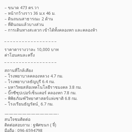
– ขนาด 473 ตร.วา
– หน้ากว้างราว 36 ม.x 46 ม.
– ดินถนนสาธารณะ 2 ด้าน
– ที่ดินถมแล้วบางส่วน
– การเดินทางสะดวก เข้าได้ทั้งคลองหก และคลองห้า
_ _ _ _ _ _ _ _ _ _ _ _ _ _ _ _ _ _
ราคาตารางวาละ 10,000 บาท
ค่าโอนคนละครึ่ง
_ _ _ _ _ _ _ _ _ _ _ _ _ _ _ _ _ _
สถานที่ใกล้เคียง
– โรงพยาบาลคลองหลวง 4.7 กม.
– โรงพยาบาลธัญบุรี 6.4 กม.
– มหาวิทยสลัยเทคโนโลยีราชมงคล 3.8 กม.
– บิ๊กซีซุปเปอร์เซ็นเตอร์ คลองหก 7.8 กม.
– พิพิธภัณฑ์วิทยาศาสตร์แห่งชาติ 6.8 กม.
– โรงเรียนธัญรัตน์ ุ 6.7 กม.
————————————-
สนใจชมติดต่อ
ติดต่อสอบถาม : ฐพัศขนก ( จี๋)
มือถือ : 096-6594798