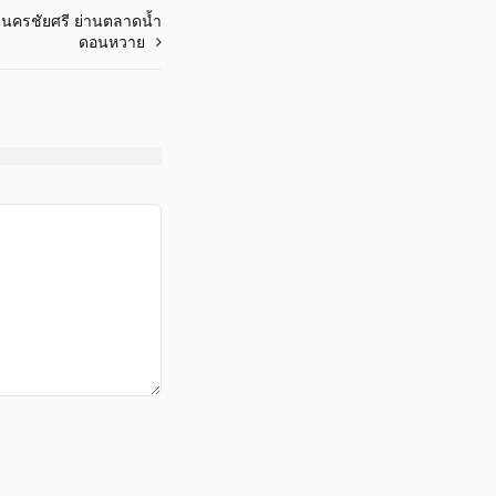
ำนครชัยศรี ย่านตลาดน้ำ
ดอนหวาย