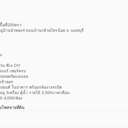
นื้อที่200ตรว
าหมู่บ้านบัวทอง4 ถนนบ้านกล้วยไทรน้อย จ. นนทบุรี
อง
ว่น ซีเจ DIY
องแอร์ เฟอร์ครบ
ที่ ปลอดภัยแน่นอน
ดเข้าออก
 รถยนต์ ในอาคาร พร้อมกล้องวงจรปิด
ียญ 3เครื่อง ตู้น้ำ รายได้ 3,500บาท/เดือน
00-4,000/ห้อง
างโพสขายที่ดิน