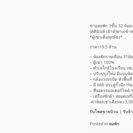
ขายหอพัก 3ชั้น 32 ห้องเ
(ศศินันท์ เฮ้าส์)ทางเข้
*ผู้เช่าเต็มทุกห้อง*
ราคา19.5 ล้าน
– ห้องพักรายเดือน 31ห้
– ผู้เช่า 100%
– ทำเลใกล้โรงเรียน เซเ
– ปรับปรุงใหม่ มีแบบห้
– กล้องวงจรปิด ทั่วพื้น
– มี Wifi ประตูรั้วมีการ์
– ที่จอดรถมอเตอร์ไซต์
– เครื่องซักผ้า หยอดเหร
-ค่าห้องเช่าเดือนละ3,5
รับโพสขายบ้าน
|
รับจ้
Posted in
หอพัก