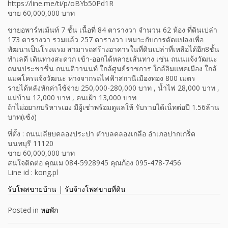
https://line.me/ti/p/oBYb50Pd1R
ขาย 60,000,000 บาท
ขายอพาร์ทเม้นท์ 7 ชั้น เนื้อที่ 84 ตารางวา จำนวน 62 ห้อง ที่ดินเปล่า
173 ตารางวา รวมแล้ว 257 ตารางวา เหมาะกับการดัดแปลงเพื่อ
พัฒนาเป็นโรงแรม สามารถสร้างอาคารในที่ดินเปล่าที่เหลือได้อีก8ชั้น
ทำเลดี เดินทางสะดวก เข้า-ออกได้หลายเส้นทาง เช่น ถนนแจ้งวัฒนะ
ถนนประชาชื่น ถนนติวานนท์ ใกล้ศูนย์ราชการ ใกล้อิมแพคเมือง ใกล้
แมคโครแจ้งวัฒนะ ห่างจากรถไฟฟ้าสถานีเมืองทอง 800 เมตร
รายได้หลังหักค่าใช้จ่าย 250,000-280,000 บาท , น้ำไฟ 28,000 บาท ,
แม่บ้าน 12,000 บาท , คนเฝ้า 13,000 บาท
ถ้าไม่อยากบริหารเอง มีผู้เช่าพร้อมดูแลให้ รับรายได้เน็ทต่อปี 1.56ล้าน
บาท(เซ้ง)
ที่ตั้ง : ถนนเลียบคลองประปา ตำบลคลองเกลือ อำเภอปากเกร็ด
นนทบุรี 11120
ขาย 60,000,000 บาท
สนใจติดต่อ คุณเม 084-5928945 คุณก้อง 095-478-7456
Line id : kong.pl
รับโพสขายบ้าน
|
รับจ้างโพสขายที่ดิน
Posted in
หอพัก