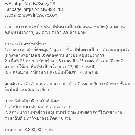
F/B: https://bit.ly/3vdegO8
Fanpage: https://bit.ly/488TrlD
Website: www.lifewave.com
.
ขายอาคารพาณิชย์ 3 ชั้น (มีชั้นดาดฟ้า) ติดถนนสุขุมวิท (คลองด่าน
จ.สมุทรปราการ) 26 ตร.ว ราคา 3.8 ล้านบาท
.
รายละเอียดทรัพย์ที่ขาย:
1. อาคารพาณิชย์ห้องมุม 1 คูหา 3 ชั้น (มีชั้นดาดฟ้า) – ติดถนนสุขุมวิท
(ทางหลวงหมายเลข 3: คลองด่าน บางบ่อ สมุทรปราการ)
2. เนื้อที่ 26 ตร.ว. หน้ากว้าง 4.5 เมตร ลึก 25 เมตร ห้องมุม (มีรายรับ
จากการให้เช่าพื้นที่ทำป้ายโฆษณา 12,000 บาท/ปี)
3. 2 ห้องนอน 2 ห้องน้ำ และมีพื้นที่ใช้สอย 450 ตร.ม.
.
จุดเด่น และสิ่งอำนวยความสะดวก: ทำเลดี เหมาะกับการค้าขาย ทั้งคน
ในพื้นที่ และนักท่องเที่ยว
.
สถานที่สำคัญบริเวณใกล้เคียง:
1. สำนักงานเทศบาลตำบล คลองด่าน
2. สถาบันการแพทย์จักรีนฤบดินทร์ คณะแพทยศาสตร์โรงพยาบาล
รามาธิบดี มหาวิทยาลัยมหิดล 10 กม.
.
ราคาขาย: 3,800,000 บาท