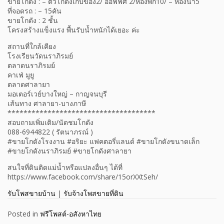
ขายโกดัง : – ตัวโกดังเก็บของ2/ ออฟฟิศ 2/ห้องพัก10/ – ห้องน้ำ5
ที่จอดรถ : – 15คัน
ขายโกดัง : 2 ชั้น
โครงสร้างแข็งแรง พื้นรับน้ำหนักได้เยอะ ค่ะ
สถานที่ใกล้เคียง
โรงเรียนวัดนราภิรมย์
ตลาดนราภิรมย์
คาเฟ่ มูยู
ตลาดศาลายา
มอเตอร์เวย์บางใหญ่ – กาญจนบุรี
เส้นทาง ศาลายา-บางภาษี
*************************************
สอบถามเพิ่มเติม/นัดชมโกดัง
088-6944822 ( รัตนาภรณ์ )
#ขายโกดังโรงงาน #อริยะ แฟคตอรี่แลนด์ #ขายโกดังขนาดเล็ก
#ขายโกดังนราภิรมย์ #ขายโกดังศาลายา
สนใจที่ดินติดแม่น้ำหรือแปลงอื่นๆ ได้ที่
https://www.facebook.com/share/15orXXtSeh/
รับโพสขายบ้าน
|
รับจ้างโพสขายที่ดิน
Posted in
ฟรีโพสต์-อสังหาไทย