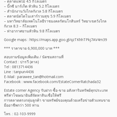
– ตลาดแพไม้ 4.5 กิโลเมตร
– บิ๊กซี มาร์เก็ต หัวหิน 5.2 กิโลเมตร
– สำนักงานวังไกลกังวล 5.8 กิโลเมตร
– ตลาดนัดไดโนเสาร์รวมสุข 5.9 กิโลเมตร
– มหาวิทยาลัยเทคโนโลยีราชมงคลรัตนโกสินทร์ วิทยาเขตวังไกล
กังวล 8.3 – กิโลเมตร
– ท่าอากาศยานหัวหิน 9.8 กิโลเมตร
Google maps : https://maps.app.goo.gl/qzTKhhTPkj7AV4m39
*** ราคาขาย 6,900,000 บาท ***
สอบถามข้อมูลเพิ่มเติม / นัดชมสถานที่
Contact : ปารวี (ตาล)
Tel : 0813714436
Line : tanpun4436
E-Mail : parawee_tan@hotmail.com
Facebook : www.facebook.com/EstateCornerRatchada32
Estate corner Agency รับฝาก ซื้อ-ขาย อสังหาริมทรัพย์ทุกประเภท
ฟรีค่าโฆษณายินดีจัดหาสินเชื่อให้ฟรี
การตลาดตรงกลุ่มลูกค้า ขายทรัพย์ของคุณด้วยเครือข่ายตัวแทนขาย
มืออาชีพกว่า 500 ท่าน
โทร. : 02-103-9999