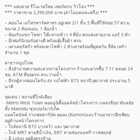
*** แต่งสวย รีโนเวทใหม่ เฟอร์ครบ วิวโล่ง ***
*** ราคาขาย 2,390,000 บาท (ค่าโอนคนละครึ่ง) ***
– คอนโด เมโทรพาร์คสาทร อยู่เฟส 2/1 ชั้น 5 พื้นที่ใช้สอย 57 ตร.ม.
ขนาด 2 ห้องนอน, 1 ห้องน้ำ
– ห้องรับแขก โซฟา โต๊ะทานข้าว 4 ที่นั่ง ตกแต่งสวยงาม แอร์ 3 ตัว
– มีเฟอร์นิเจอร์อย่างดี พร้อมตู้เสื้อผ้า ครบ
– เคาเตอร์ครัว พร้อมเตาไฟฟ้า 2 หัวเตาพร้อมที่ดูดควัน ยี่ห้อ เทก้า
จำนวน 1 ชุด
สาธารณูปโภค
– สิ่งอำนวยความสะดวกภายโครงการ ร้านสะดวกซื้อ 7-11 ตลอด 24
ชม. ATM ที่จอดรถ สระว่ายน้ำ
– มีรถตู้จากคอนโดรับ-ส่ง รถไฟฟ้า BTS สถานีวุฒากาศ ประมาณ 5
นาที
จุดเด่น / สถานที่ใกล้เคียง
-Metro West Town คอมมูนิตี้มอลล์หน้าโครงการ แหล่งช็อป ทันสมัย
ทั้ง MaxValu ซุปเปอร์มาร์เก็ต
แมคโดนัลด์ กาแฟสตาร์บัค คุมอง (Kumon)และร้านอาหารอีกเพียบ
อยู่ด้านหน้าโครงการ
– ใกล้สถานี BTS บางหว้า และวุฒากาศ
– ใกล้ MRT สายสีน้ำเงิน, BRT สายช่องนนทรี-ราชพฤกษ์
– มี Lotus อยู่ฝั่งตรงข้าม