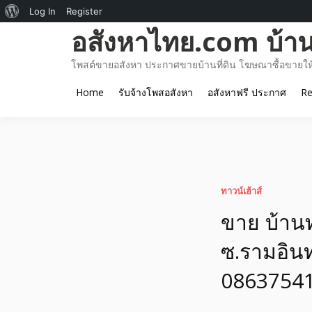
About
Log In
Register
Skip
อสังหาไทย.com บ้านท
WordPress
to
content
โพสต์ขายอสังหา ประกาศขายบ้านที่ดิน โฆษณาซื้อขายให้เ
Home
รับจ้างโพสอสังหา
อสังหาฟรี ประกาศ
Re
ทาวน์เฮ้าส์
ขาย บ้านทา
ซ.รามอิน
0863754