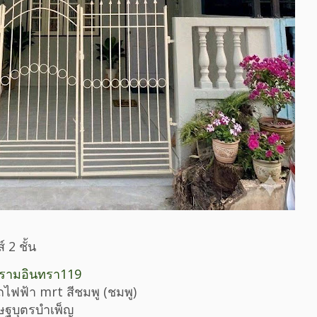
 2 ชั้น
ซ.รามอินทรา119
ไฟฟ้า mrt สีชมพู (ชมพู)
รษฐบุตรบำเพ็ญ