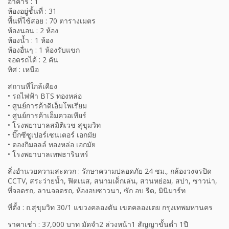
อาคาร : 1
ห้องอยู่ชั้นที่ : 31
พื้นที่ใช้สอย : 70 ตารางเมตร
ห้องนอน : 2 ห้อง
ห้องน้ำ : 1 ห้อง
ห้องอื่นๆ : 1 ห้องรับแขก
จอดรถได้ : 2 คัน
ทิศ : เหนือ
สถานที่ใกล้เคียง
• รถไฟฟ้า BTS ทองหล่อ
• ศูนย์การค้าดิเอ็มโพเรียม
• ศูนย์การค้าเอ็มควอเทียร์
• โรงพยาบาลสมิติเวช สุขุมวิท
• บิ๊กซีซูเปอร์เซนเตอร์ เอกมัย
• ดองกิมอลล์ ทองหล่อ เอกมัย
• โรงพยาบาลเทพธารินทร์
สิ่งอำนวยความสะดวก : รักษาความปลอดภัย 24 ชม., กล้องวงจรปิด
CCTV, สระว่ายน้ำ, ฟิตเนส, สนามเด็กเล่น, สวนหย่อม, สปา, ซาวน่า,
ที่จอดรถ, ลานจอดรถ, ห้องอบซาวนา, ซัก อบ รีด, มินิมาร์ท
ที่ตั้ง : ถ.สุขุมวิท 30/1 แขวงคลองตัน เขตคลองเตย กรุงเทพมหานคร
ราคาเช่า : 37,000 บาท มัดจำ2 ล่วงหน้า1 สัญญาขั้นต่ำ 1ปี