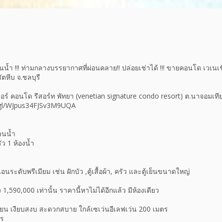
้ำ !!! ท่ามกลางบรรยากาศที่ผ่อนคลาย!! ปล่อยเช่าได้ !!! ขายคอนโด เวเนเชี
ตหีบ จ.ชลบุรี
กเนเจอร์ คอนโด รีสอร์ท พัทยา (venetian signature condo resort) ต.นาจอมเทีย
.gl/WJpus34FJSv3M9UQA
วนน้ำ
ัว 1 ห้องน้ำ
ระดับพรีเมียม เช่น ฝักบัว ,ตู้เสื้อผ้า, ครัว และตู้เย็นขนาดใหญ่
 1,590,000 เท่านั้น ราคานี้หาไม่ได้อีกแล้ว มีห้องเดียว
ทียน เงียบสงบ สะดวกสบาย ใกล้เซเว่นอีเลฟเว่น 200 เมตร
ตร