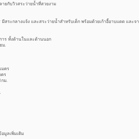
คลายกับวิวสระว่ายน้ำที่สวยงาม
มีสระกลางแจ้ง และสระว่ายน้ำสำหรับเด็ก พร้อมด้วยเก้าอี้อาบแดด และจาก
าร ทั้งด้านในและด้านนอก
ชม.
 เมตร
มตร
1กม.
.
มูลเพิ่มเติม