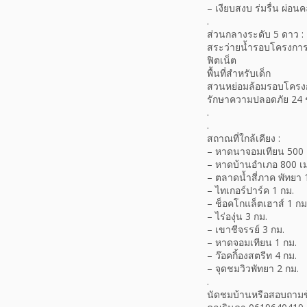
– เงียบสงบ ร่มรื่น ผ่อน
.
ส่วนกลางระดับ 5 ดาว :
สระว่ายน้ำรอบโครงการ 
ฟิตเน็ต
พื้นที่สำหรับเด็ก
สวนหย่อมล้อมรอบโครงก
รักษาความปลอดภัย 24 
.
.
สถาณที่ใกล้เคียง :
– หาดนาจอมเทียน 500
– หาดบ้านอำเภอ 800 เ
– ตลาดน้ำสี่ภาค พัทยา 
– ไทเกอร์ปาร์ค 1 กม.
– ช็อคโกแล็ตเฮาส์ 1 กม
– ไร่องุ่น 3 กม.
– เขาชีจรรย์ 3 กม.
– หาดจอมเทียน 1 กม.
– ว๊อคกิ้องสตรีท 4 กม.
– จุดชมวิวพัทยา 2 กม.
.
นัดชมบ้านหรือสอบถามข้อ