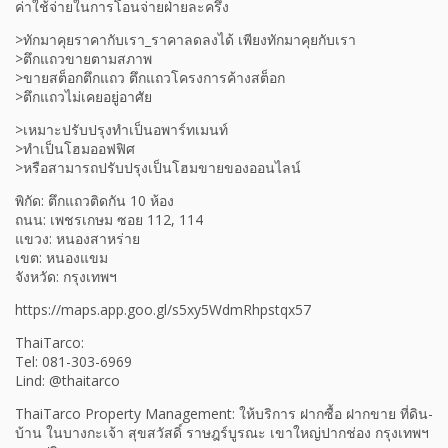
ค่าใช้จ่ายในการโอนจ่ายฝ่ายละครึ่ง
>ทักมาคุยราคากับเรา_ราคาลดลงได้ เพียงทักมาคุยกับเรา
>ตึกแถวขายตามสภาพ
>ขายสต็อกตึกแถว ตึกแถวโครงการค้างสต็อก
>ตึกแถวไม่เคยอยู่อาศัย
>เหมาะปรับปรุงทำเป็นอพาร์ทเมนท์
>ทำเป็นโฮมออฟฟิศ
>หรือสามารถปรับปรุงเป็นโฮมขายของออนไลน์
พิกัด: ตึกแถวติดกัน 10 ห้อง
ถนน: เพชรเกษม ซอย 112, 114
แขวง: หนองสาหร่าย
เขต: หนองแขม
จังหวัด: กรุงเทพฯ
https://maps.app.goo.gl/s5xy5WdmRhpstqx57
ThaiTarco:
Tel: 081-303-6969
Lind: @thaitarco
ThaiTarco Property Management: ให้บริการ ฝากซื้อ ฝากขาย ที่ดิน-
บ้าน ในบางกะเจ้า สุขสวัสดิ์ ราษฎร์บูรณะ เขาใหญ่ปากช่อง กรุงเทพฯ