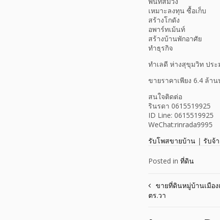
พื้นที่สีม่วง
เหมาะลงทุน ซื้อเก็บ
สร้างโกดัง
อพาร์ทเม้นท์
สร้างบ้านพักอาศัย
ทำธุรกิจ
ทำเลดี ห่างสุขุมวิท ป
ขายราคาเพียง 6.4 ล้า
สนใจติดต่อ
รินรดา 0615519925
ID Line: 0615519925
WeChat:rinrada9995
รับโพสขายบ้าน
|
รับจ้
Posted in
ที่ดิน
Post
ขายที่ดินหมู่บ้านเม
ตร.วา
navigation