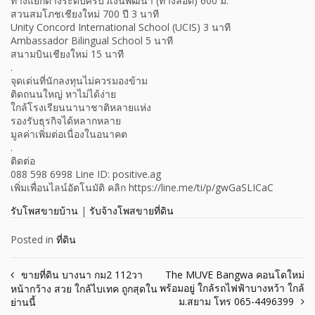
ทางแยกต่างระดับศรีบัวเงินพัฒนา (ทางลอด) 600 ม.
สวนสมโภชเชียงใหม่ 700 ปี 3 นาที
Unity Concord International School (UCIS) 3 นาที
Ambassador Bilingual School 5 นาที
สนามบินเชียงใหม่ 15 นาที
.
จุดเด่นที่นักลงทุนไม่ควรมองข้าม
ติดถนนใหญ่ หาไม่ได้ง่าย
ใกล้โรงเรียนนานาชาติหลายแห่ง
รองรับธุรกิจได้หลากหลาย
มูลค่าเพิ่มต่อเนื่องในอนาคต
.
ติดต่อ
088 598 6998 Line ID: positive.ag
เพิ่มเพื่อนไลน์อัตโนมัติ คลิก https://line.me/ti/p/gwGaSLICaC
รับโพสขายบ้าน
|
รับจ้างโพสขายที่ดิน
Posted in
ที่ดิน
Post
ขายที่ดิน บางนา กม2 112วา
The MUVE Bangwa คอนโดใหม่
พร้อมอยู่ ใกล้รถไฟฟ้าบางหว้า ใกล้
หน้ากว้าง สวย ใกล้ไบเทค ถูกสุดใน
navigation
ม.สยาม โทร 065-4496399
ย่านนี้