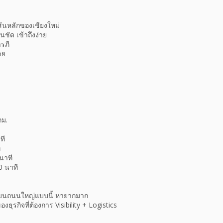
ส้นหลักของเชียงใหม่
นชัด เข้าถึงง่าย
รภี
าย
กม.
ที
ี
 นาที
0 นาที
้ บนถนนใหญ่แบบนี้ หายากมาก
ธุรกิจที่ต้องการ Visibility + Logistics