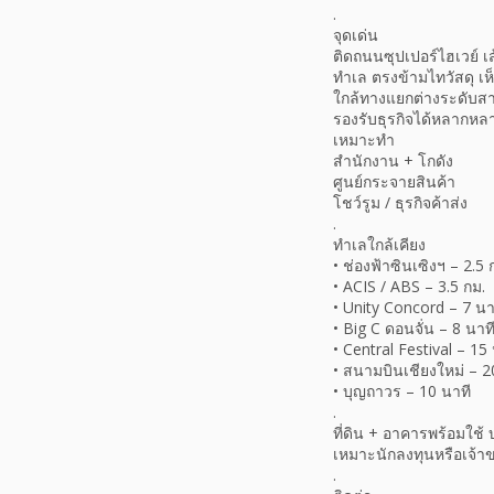
.
จุดเด่น
ติดถนนซุปเปอร์ไฮเวย์ เ
ทำเล ตรงข้ามไทวัสดุ เห็
ใกล้ทางแยกต่างระดับสา
รองรับธุรกิจได้หลากหล
เหมาะทำ
สำนักงาน + โกดัง
ศูนย์กระจายสินค้า
โชว์รูม / ธุรกิจค้าส่ง
.
ทำเลใกล้เคียง
• ช่องฟ้าซินเซิงฯ – 2.5 
• ACIS / ABS – 3.5 กม.
• Unity Concord – 7 นา
• Big C ดอนจั่น – 8 นาท
• Central Festival – 15
• สนามบินเชียงใหม่ – 2
• บุญถาวร – 10 นาที
.
ที่ดิน + อาคารพร้อมใช
เหมาะนักลงทุนหรือเจ้าของ
.