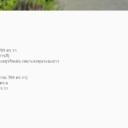
 769 ตร.วา
สารภี)
ำเลธุรกิจเด่น เหมาะลงทุนระยะยาว
ระมาณ 769 ตร.วา)
 ตร.ม
ร.วา