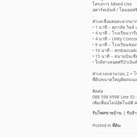
โครงการ Mixed-Use
อพาร์ทเม้นท์ / โฮมออฟฟ
.
ทำเลเชื่อมต่อสะดวกมา
• 1 นาที – ศุภาลัย วิลล์ 
• 4 นาที – โรงเรียนวารี
• 4 นาที – Unity Conco
• 9 นาที – โรงเรียนช่อ
• 10 นาที – Ambassado
• 15 นาที – สนามบินเชี
• ใกล้ทางลอดศรีบัวเงินพ
.
ทำเลวงแหวนรอบ 2 = 
ที่ดินขนาดใหญ่ติดถนนแ
.
ติดต่อ
088 598 6998 Line ID: 
เพิ่มเพื่อนไลน์อัตโนมัต
รับโพสขายบ้าน
|
รับจ้
Posted in
ที่ดิน