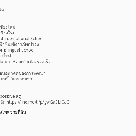
ิศ
ก
เชียงใหม่
เชียงใหม่
rd International School
งฟ้าซินเซิงวาณิชบำรุง
r Bilingual School
ยงใหม่
ัฒนา เชื่อมเข้าเมืองรวดเร็ว
โซนอนาคตของการพัฒนา
บบนี้ “หายากมาก”
positive.ag
ิ คลิก https://line.me/ti/p/gwGaSLICaC
างโพสขายที่ดิน