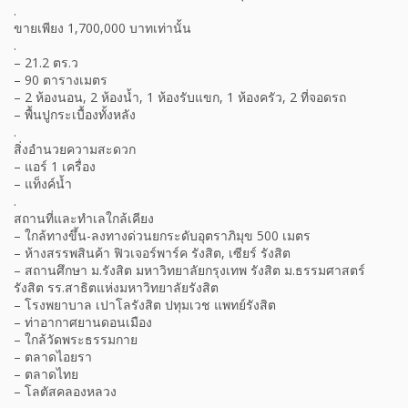
.
ขายเพียง 1,700,000 บาทเท่านั้น
.
– 21.2 ตร.ว
– 90 ตารางเมตร
– 2 ห้องนอน, 2 ห้องน้ำ, 1 ห้องรับแขก, 1 ห้องครัว, 2 ที่จอดรถ
– พื้นปูกระเบื้องทั้งหลัง
.
สิ่งอำนวยความสะดวก
– แอร์ 1 เครื่อง
– แท็งค์น้ำ
.
สถานที่และทำเลใกล้เคียง
– ใกล้ทางขึ้น-ลงทางด่วน​ยกระดับอุตราภิมุข 500 เมตร
– ห้างสรรพสินค้า​ ฟิวเจอร์พาร์ค​ รังสิต, เซียร์ รังสิต​
– สถานศึกษา​ ​ม.รังสิต​ มหาวิทยาลัยกรุงเทพ​ รังสิต​ ม.ธรรมศาสตร์​
รังสิต​ รร.สาธิตแห่งมหาวิทยาลัยรังสิต
– โรงพยาบาล​ เปาโลรังสิต​ ปทุมเวช​ แพทย์รังสิต
– ท่าอากาศยานดอนเมือง​
– ใกล้วัดพระธรรมกาย
– ตลาดไอยรา
– ตลาดไทย
– โลตัสคลองหลวง