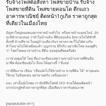
รับจ้างโพสต์อสังหา โพสขายบ้าน รับจ้าง
โพสขายที่ดิน โพสขายคอนโด ตึกแถว
อาคารพาณิชย์ ติดหน้า1กูเกิล ราคาถูกสุด
ที่เดียวในเมืองไทย
ปัญหาใหญ่ของคนอยากขายบ้านทั่วไป หรือขายบ้านออนไลน์ มัก
จะมีคำถามเสมอ ว่าทำไมบ้านฉัน ที่ดินของฉัน ยังขายไม่ได้ซักที
ทั้งๆที่ บ้านที่ขาย ในหมู่บ้านเดียวกันราคาสภาพ ก็ไม่ได้ต่างกัน
ทำไมขายไม่ได้เหมือนเค้า บุญกรรม มีก็จริง อย่าเพิ่งโทษ ลองดูดีๆ
ว่า โพสโฆษณาขายบ้าน ที่ดิน ของคุณดีพอหรือยัง
เราช่วยคุณได้ โดย ทีมง่านเขียนบทความขายบ้านขายที่ดินมือ
อาชีพ ต้องเขียนยังไง ถึงจะได้อย่างนี้ ? นี่เลย!
เรามีทีมงาน เขียน “เขียนยังไงให้ขายบ้าน ขายที่ดิน ได้” หาจุดเด่น
ให้เจอ ไม่มีจุดเด่น อย่าขายครับ เหนื่อยเปล่า
และ เท่านั้นยังไงพอ เรายังมีทีมโพสต์ SEO ช่วยให้คุณติดหน้า
แรกGoogleด้วยราคาถูกที่สุด เมื่อเทียบราคากับคุณภาพ
[wpdatatable id=1]