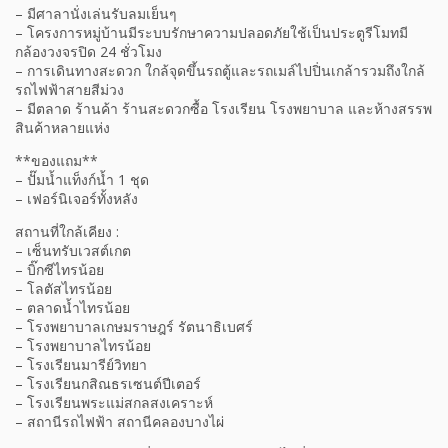
– มีศาลานั่งเล่นรับลมเย็นๆ
– โครงการหมู่บ้านมีระบบรักษาความปลอดภัยใช้เป็นประตูรีโมทมี
กล้องวงจรปิด 24 ชั่วโมง
– การเดินทางสะดวก ใกล้จุดขึ้นรถตู้และรถเมล์ไปปิ่นเกล้ารวมถึงใกล้
รถไฟฟ้าสายสีม่วง
– มีตลาด ร้านค้า ร้านสะดวกซื้อ โรงเรียน โรงพยาบาล และห้างสรรพ
สินค้าหลายแห่ง
**ของแถม**
– ปั๊มน้ำแท็งก์น้ำ 1 ชุด
– เฟอร์นิเจอร์ทั้งหลัง
สถานที่ใกล้เคียง :
– เซ็นทรับเวสต์เกต
– บิ๊กซีไทรน้อย
– โลตัสไทรน้อย
– ตลาดน้ำไทรน้อย
– โรงพยาบาลเกษมราษฎร์ รัตนาธิเบศร์
– โรงพยาบาลไทรน้อย
– โรงเรียนมารีย์วิทยา
– โรงเรียนกสิณธรเซนต์ปีเตอร์
– โรงเรียนพระแม่สกลสงเคราะห์
– สถานีรถไฟฟ้า สถานีคลองบางไผ่