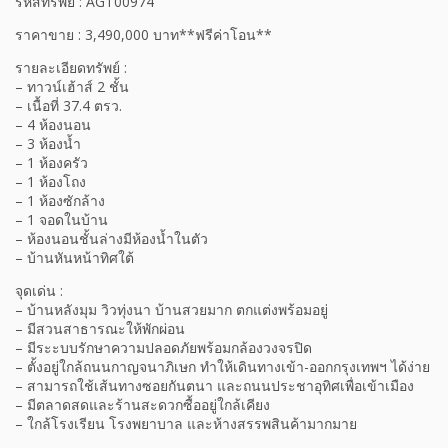
รหัสทรัพย์ : AGT00974
ราคาขาย : 3,490,000 บาท**ฟรีค่าโอน**
รายละเอียดทรัพย์ :
– ทาวน์เฮ้าส์ 2 ชั้น
– เนื้อที่ 37.4 ตรว.
– 4 ห้องนอน
– 3 ห้องน้ำ
– 1 ห้องครัว
– 1 ห้องโถง
– 1 ห้องซักล้าง
– 1 จอดในบ้าน
– ห้องนอนชั้นล่างมีห้องน้ำในตัว
– บ้านหันหน้าทิศใต้
จุดเด่น :
– บ้านหลังมุม วิวทุ่งนา บ้านสวยมาก ตกแต่งพร้อมอยู่
– มีสวนสาธารณะให้พักผ่อน
– มีระะบบรักษาความปลอดภัยพร้อมกล้องวงจรปิด
– ตั้งอยู่ใกล้ถนนกาญจนาภิเษก ทำให้เดินทางเข้า-ออกกรุงเทพฯ ได้ง่าย
– สามารถใช้เส้นทางซอยกันตนา และถนนประชาอุทิศเพื่อเข้าเมือง
– มีตลาดสดและร้านสะดวกซื้ออยู่ใกล้เคียง
– ใกล้โรงเรียน โรงพยาบาล และห้างสรรพสินค้ามากมาย