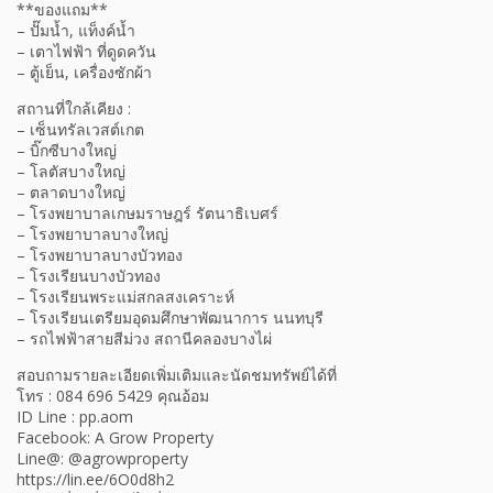
**ของแถม**
– ปั๊มน้ำ, แท็งค์น้ำ
– เตาไฟฟ้า ที่ดูดควัน
– ตู้เย็น, เครื่องซักผ้า
สถานที่ใกล้เคียง :
– เซ็นทรัลเวสต์เกต
– บิ๊กซีบางใหญ่
– โลตัสบางใหญ่
– ตลาดบางใหญ่
– โรงพยาบาลเกษมราษฎร์ รัตนาธิเบศร์
– โรงพยาบาลบางใหญ่
– โรงพยาบาลบางบัวทอง
– โรงเรียนบางบัวทอง
– โรงเรียนพระแม่สกลสงเคราะห์
– โรงเรียนเตรียมอุดมศึกษาพัฒนาการ นนทบุรี
– รถไฟฟ้าสายสีม่วง สถานีคลองบางไผ่
สอบถามรายละเอียดเพิ่มเติมและนัดชมทรัพย์ได้ที่
โทร : 084 696 5429 คุณอ้อม
ID Line : pp.aom
Facebook: A Grow Property
Line@: @agrowproperty
https://lin.ee/6O0d8h2