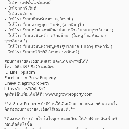
– ใกล้ห้างแฟชั่นไอซ์แลนด์
– ใกล้ซาฟารีเวิลด์
– ใกล้สวนสยาม
– ใกล้โรงเรียนบดินทร์เดชา (ปฐวิกรณ์ )
– ใกล้โรงเรียนเศรษฐบุตรบำเพ็ญ (แยกมีนบุรี )
– ใกล้โรงเรียนเตรียมอุดมศึกษาน้อมเกล้า (ริมถนนสุขาภิบาล 3)
– ใกล้โรงเรียนนวมินทร์ฯ เตรียมน้อมฯ (ในหมู่บ้าน สัมมากร
สุขาภิบาล 3)
– ใกล้โรงเรียนนวมินทราชินูทิศ (สุขาภิบาล 1 แถวๆ สหฟาร์ม )
– ใกล้โรงเรียนสตรีวิทย์2 (เกษตร-นวมินทร์)
สอบถามรายละเอียดเพิ่มเติมและนัดชมทรัพย์ได้ที่
โทร : 084 696 5429 คุณอ้อม
ID Line : pp.aom
Facebook: A Grow Property
Line@: @agrowproperty
https://lin.ee/6O0d8h2
ดูทรัพย์อื่นเพิ่มเติมได้ที่ : www.agrowproperty.com
**A Grow Property ยังมีบ้านให้เลือกอีกมากมายหลายทำเล สนใจ
ติดต่อสอบถามรายละเอียดได้เลยนะค่ะ**
*ทีมงานบริการด้วยใจ ใส่ใจทุกรายละเอียด ให้คำปรึกษาสินเชื่อฟรี
ก่อนตัดสินใจซื้อ