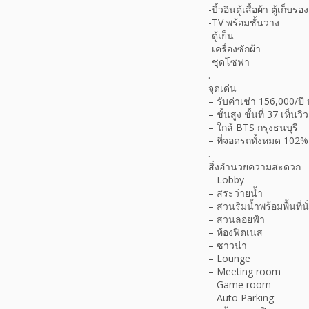
-บิ้วอินตู้เสื้อผ้า ตู้เก็บรอ
-TV พร้อมชั้นวาง
-ตู้เย็น
-เครื่องซักผ้า
-ชุดโซฟา
.
จุดเด่น
– รับค่าเช่า 156,000/ปี
– ชั้นสูง ชั้นที่ 37 เห
– ใกล้ BTS กรุงธนบุรี
– ที่จอดรถทั้งหมด 102% (
.
สิ่งอำนวยความสะดวก
– Lobby
– สระว่ายน้ำ
– สวนริมน้ำพร้อมพื้นที่นั
– สวนลอยฟ้า
– ห้องฟิตเนส
– ซาวน่า
– Lounge
– Meeting room
– Game room
– Auto Parking