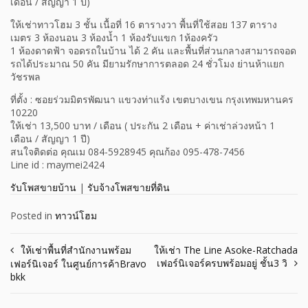
เดือน / สัญญา 1 ปี)
ให้เช่าทาวโฮม 3 ชั้น เนื้อที่ 16 ตารางวา พื้นที่ใช้สอย 137 ตาราง
เมตร 3 ห้องนอน 3 ห้องน้ำ 1 ห้องรับแขก 1ห้องครัว
1 ห้องดาดฟ้า จอดรถในบ้าน ได้ 2 คัน และพื้นที่ส่วนกลางสามารถจอด
รถได้ประมาณ 50 คัน มียามรักษาการตลอด 24 ชั่วโมง ย่านห้าแยก
วัชรพล
ที่ตั้ง : ซอยร่วมมิตรพัฒนา แขวงท่าแร้ง เขตบางเขน กรุงเทพมหานคร
10220
ให้เช่า 13,500 บาท / เดือน ( ประกัน 2 เดือน + ค่าเช่าล่วงหน้า 1
เดือน / สัญญา 1 ปี)
สนใจติดต่อ คุณเม 084-5928945 คุณก้อง 095-478-7456
Line id : maymei2424
รับโพสขายบ้าน
|
รับจ้างโพสขายที่ดิน
Posted in
ทาวน์โฮม
Post
ให้เช่าพื้นที่สำนักงานพร้อม
ให้เช่า The Line Asoke-Ratchada
เฟอร์นิเจอร์ครบพร้อมอยู่ ชั้น3 วิ
เฟอร์นิเจอร์ ในศูนย์การค้าBravo
navigation
bkk