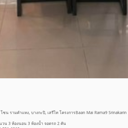
โซน รามคำแหง, บางกะปิ, เสรีไท โครงการBaan Mai Rama9 Srinakarin กร
จำนวน 3 ห้องนอน 3 ห้องน้ำ จอดรถ 2 คัน