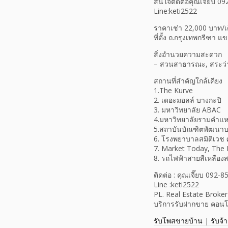
สนใจติดต่อคุณเจี๊ยบ 0
Line:keti2522
ราคาเช่า 22,000 บาท/เดื
ที่ตั้ง ถ.กรุงเทพกรีฑา
สิ่งอำนวยความสะดวก
– สวนสาธารณะ, สระว่า
สถานที่สำคัญใกล้เคียง
1.The Kurve
2. เดอะมอลล์ บางกะปิ
3. มหาวิทยาลัย ABAC
4.มหาวิทยาลัยรามคำแ
5.สถาบันบัณฑิตพัฒนาบร
6. โรงพยาบาลสมิติเวช 
7. Market Today, The P
8. รถไฟฟ้าสายสีเหลืองสถ
ติดต่อ : คุณเจี๊ยบ 092-
Line :keti2522
PL. Real Estate Broker
บริการรับฝากขาย คอนโด 
รับโพสขายบ้าน
|
รับจ้