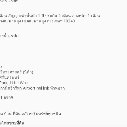
92-851-6969
อน สัญญาเช่าขั้นต่ำ 1 ปี ประกัน 2 เดือน ล่วงหน้า 1 เดือน
 แขวงสะพานสูง เขตสะพานสูง กรุงเทพฯ 10240
ยน้ำ, รปภ.
หง
ิหารศาสตร์ (นิด้า)
ศรีนครินทร์
ark, Little Walk
านีศรีกรีพา Airport rail link หัวหมาก
851-6969
บ้าน ที่ดิน อสังหาริมทรัพย์ทุกชนิด
างโพสขายที่ดิน