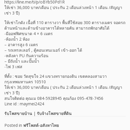
https://line.me/ti/p/oBYb50Pd1R
ให้เช่า 36,000 บาท/เดือน ( ประกัน 2 เดือนล่วงหน้า 1 เดือน /สัญญา
เช่า 3 ปี)
ให้เช่าโกดัง เนื้อที่ 110 ตารางวา พื้นที่ใช้สอย 300 ตารางเมตร จอดรถ
ด้านหน้าและด้านข้างอาคารได้หลายคัน สามารถพักอาศัยได้
-มีออฟฟิศขนาด 4 × 6 เมตร
-ห้องน้ำ 2 ห้อง
– อาคารสูง 6 เมตร
– รถเทรลเลอร์ , ตู้คอนเทนเนอร์ เข้า-ออก ได้
-หลังคา PU กันความร้อน
– มีถังน้ำ และปั๊มน้ำ
-ไฟ 3 เฟส
ที่ตั้ง : ซอย วัดสุขใจ 24 แขวงทรายกองดิน เขตคลองสามวา
กรุงเทพมหานคร 10510
ให้เช่า 36,000 บาท/เดือน ( ประกัน 2 เดือนล่วงหน้า 1 เดือน /สัญญา
เช่า 3 ปี)
สนใจติดต่อ คุณเม 084-5928945 คุณก้อง 095-478-7456
Line id : maymei2424
รับโพสขายบ้าน
|
รับจ้างโพสขายที่ดิน
Posted in
ฟรีโพสต์-อสังหาไทย