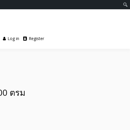
Log in
Register
600 ตรม