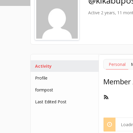
@kikabupo
Active 2 years, 11 mon
Personal
Activity
Profile
Member A
formpost
RSS
Last Edited Post
Feed
Loadin