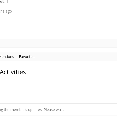
st1
ths ago
Mentions
Favorites
ctivities
g the member’s updates. Please wait.