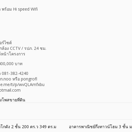
 พร้อม Hi speed Wifi
อร์ไซต์
กล้อง CCTV / รปภ. 24 ชม.
ล์หน้าโครงการ
400,000 บาท
อ 081-382-4240
in.noo หรือ pongrofl
//line.me/ti/p/wvQLAmfxbu
hotmail.com
างโพสขายที่ดิน
โกดัง 2 ชั้น 200 ตร.ว 349 ตร.ม
อาคารพาณิชย์กึ่งทาวน์โฮม 3 ชั้น ม