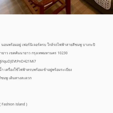
 นอนพร้อมอยู่ เฟอร์นิเจอร์ครบ ใกล้รถไฟฟ้าสายสีชมพู บางกะปิ
นายาว เขตคันนายาว กรุงเทพมหานคร 10230
.gl/iquDJEVtPnD421Mi7
น้ำ เครื่องใช้ไฟฟ้าครบพร้อมเข้าอยู่พร้อมระเบียง
ีชมพู เดินทางสะดวก
( Fashion Island )