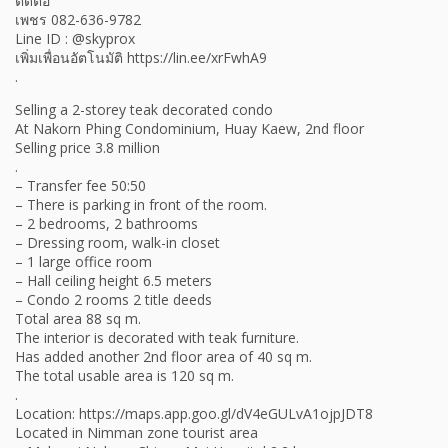
ติดต่อ
เพชร 082-636-9782
Line ID : @skyprox
เพิ่มเพื่อนอัตโนมัติ https://lin.ee/xrFwhA9
.
Selling a 2-storey teak decorated condo
At Nakorn Phing Condominium, Huay Kaew, 2nd floor
Selling price 3.8 million
.
– Transfer fee 50:50
– There is parking in front of the room.
– 2 bedrooms, 2 bathrooms
– Dressing room, walk-in closet
– 1 large office room
– Hall ceiling height 6.5 meters
– Condo 2 rooms 2 title deeds
Total area 88 sq m.
The interior is decorated with teak furniture.
Has added another 2nd floor area of 40 sq m.
The total usable area is 120 sq m.
.
Location: https://maps.app.goo.gl/dV4eGULvA1ojpJDT8
Located in Nimman zone tourist area