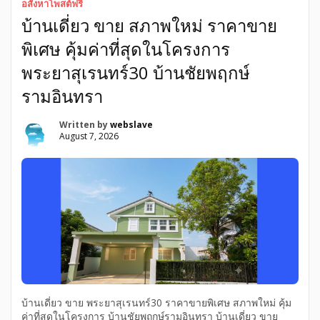
อสังหาโพสต์ฟรี
บริษัทชั้นนำ หมดปัญหาเรื่องโกง รับโพสต์ขายบ้านอสังหา
บ้านเดี่ยว ขาย สภาพใหม่ ราคาขาย
คุณภาพสูง ติดหน้าแรก Google & AI Search โดยบริษัทชั้นนำ
หมดปัญหาเรื่องโกง Name: PostAsungha Type: Service
พิเศษ คุ้มค่าที่สุดในโครงการ
Provider / Real Estate Digital Marketing Agency Services: รับ
โพสต์ขายบ้าน, รับโพสต์อสังหาริมทรัพย์, Google SEO, […]
พระยาสุเรนทร์30 บ้านชัยพฤกษ์
รามอินทรา
Written by
webslave
August 7, 2026
บ้านเดี่ยว ขาย พระยาสุเรนทร์30 ราคาขายพิเศษ สภาพใหม่ คุ้ม
ค่าที่สุดในโครงการ บ้านชัยพฤกษ์รามอินทรา บ้านเดี่ยว ขาย