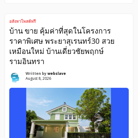
ทุละซอยลาซาล ที่ดิน เขตบางนา ขาย บางนา กรุงเทพมหานคร
ขายที่ดินบางนาเจ้าของขายเอง ทุละซอยลาซาล ที่ดินบางนา-
ตราดกม.3 ซอยบางนา-ตราด32 พร้อมสิ่งปลูกสร้าง ที่ดิน ขาย
ขายที่ดินบางนา พร้อมสิ่งปลูกสร้าง ที่ดินบางนา-ตราดกม3
อสังหาโพสต์ฟรี
เจ้าของขายเอง ทุละซอยลาซาล ขายที่ดินบางนา-ตราด กม. 3
บ้าน ขาย คุ้มค่าที่สุดในโครงการ
พร้อมสิ่งปลูกสร้าง ตรงข้ามเซ็นทรัลบางนา(เจ้าของขายเอง)
ทำเลดีเหมาะกับการซื้อลงทุน หรือ ปลูกบ้านอยู่อาศัยเอง เดินทาง
ราคาพิเศษ พระยาสุเรนทร์30 สวย
สะดวก ซอยบางนา-ตราด32-เข้าจากซอยบางนา-ตราด 32 เพียง
200 เมตร -ถนนซอยกว้าง 6 เมตร บ้านอยู่ติดถนนหลักซอย– ซอย
เหมือนใหม่ บ้านเดี่ยวชัยพฤกษ์
อยู่ติดกับซอยเชื่อมทุละซอยลาซาล– เดินทางถึง BTSบางนา หรือ
รามอินทรา
อุดมสุข เพียง […]
Written by
webslave
August 8, 2026