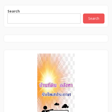
เมืองขอนแก่น โดยหมอผู้เชี่ยวชาญ ดูแลตรงจุดตั้งแต่ปัญหา
กระเพาะไปจนถึงตับหมดกังวลอาการปวดท้องจุกเสียด แน่นลิ้นปี่
Search
หรือแสบร้อนกลางอก ด้วยโปรแกรมรักษาแผลกรดไหลย้อน
ขอนแก่น อย่างตรงจุดและยั่งยืนยกระดับการดูแลสุขภาพตับด้วย
Search
นวัตกรรม ขอนแก่นตรวจไฟโบรสแกน เช็กพังผืดและไขมันพอก
ตับได้ทันทีโดยไม่ต้องเจาะชิ้นเนื้อวินิจฉัยแม่นยำ รู้ผลไว บริการ
เป็นกันเอง ไม่ต้องทนรอคิวนาน ต้องมาตรวจไฟโบรสแกน
ขอนแก่น ที่คลินิกหมอมนูญ ถนนประชาสโมสรพร้อมปรึกษา
แพทย์เฉพาะทางและนัดหมายเข้ารับบริการได้ทันทีที่ คลินิกนาย
แพทย์มนูญ ขอนแก่น โทร. 061-594-6390 ปลดล็อกสุขภาพตับ
และพุงยุบไร้กรด! คลินิกโรคตับขอนแก่น โดย หมอทางเดินอาหาร
ขอนแก่น นวัตกรรม ตรวจไฟโบรสแกนขอนแก่น แม่นยำ […]