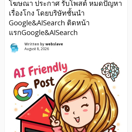
โฆษณา ประกาศ รับโพสต์ หมดปัญหา
ชั้นนำ หมดปัญหาเรื่องโกงName: PostAsunghaType: Service
Provider / Real Estate Digital Marketing AgencyServices: รับ
เรื่องโกง โดยบริษัทชั้นนำ
โพสต์ขายบ้าน, รับโพสต์อสังหาริมทรัพย์, Google SEO, AI
Search Optimization (Google […]
Google&AISearch ติดหน้า
แรกGoogle&AISearch
Written by
webslave
August 8, 2026